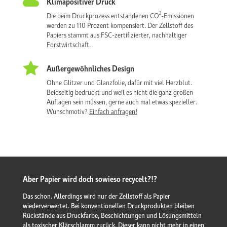

Klimapositiver Druck
2
Die beim Druckprozess entstandenen CO
-Emissionen
werden zu 110 Prozent kompensiert. Der Zellstoff des
Papiers stammt aus FSC-zertifizierter, nachhaltiger
Forstwirtschaft.

Außergewöhnliches Design
Ohne Glitzer und Glanzfolie, dafür mit viel Herzblut.
Beidseitig bedruckt und weil es nicht die ganz großen
Auflagen sein müssen, gerne auch mal etwas spezieller.
Wunschmotiv?
Einfach anfragen!
Aber Papier wird doch sowieso recycelt?!?
Das schon. Allerdings wird nur der Zellstoff als Papier
wiederverwertet. Bei konventionellen Druckprodukten bleiben
Rückstände aus Druckfarbe, Beschichtungen und Lösungsmitteln
als toxischer Klärschlamm zurück. Dieser kann nicht mehr in einen